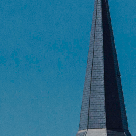
Al
Al
Con
Con
Sea
for:
"Ma
ont
all
P
Al