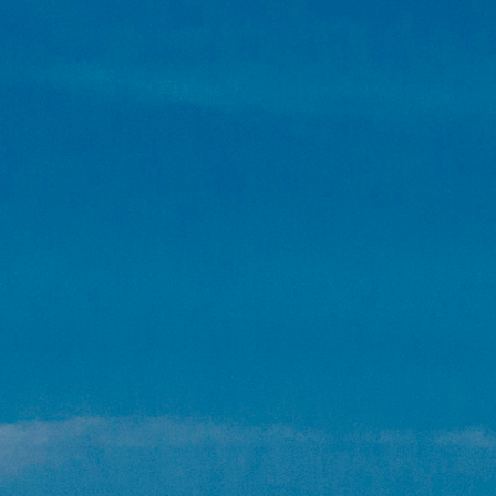
ENU
r Zangles Sneek, de Leukste Zangschool van Friesland!
r Zangles Sneek, de Leukste Zangschool van Friesland!
al Blogs – Inspiratie, Tips & Tricks
al Blogs – Inspiratie, Tips & Tricks
ieven en algemene voorwaarden
ieven en algemene voorwaarden
s wat de leerlingen van Zangles Sneek vinden
s wat de leerlingen van Zangles Sneek vinden
nenkijken bij Zangles Sneek
nenkijken bij Zangles Sneek
neer kan ik beginnen?
neer kan ik beginnen?