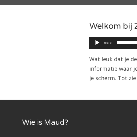
Welkom bij 
Audiospeler
00:00
Wat leuk dat je de
informatie waar je
je scherm. Tot zi
Wie is Maud?