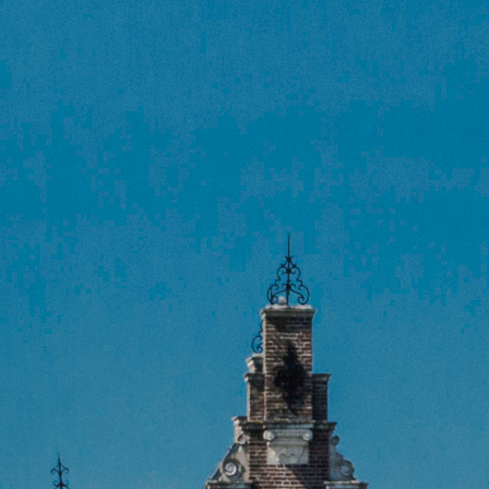
gemene Voorwaarden
gemene Voorwaarden
tact
tact
rch
ud heeft me naast de techniek ook vooral geleerd om te
spannen tijdens het zingen. Want op die manier is zingen h
erleukst!"
AGINA’S
gemene Voorwaarden