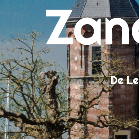
Zan
Bin
Con
Lee
Ove
Tar
Voc
Wan
We
De Le