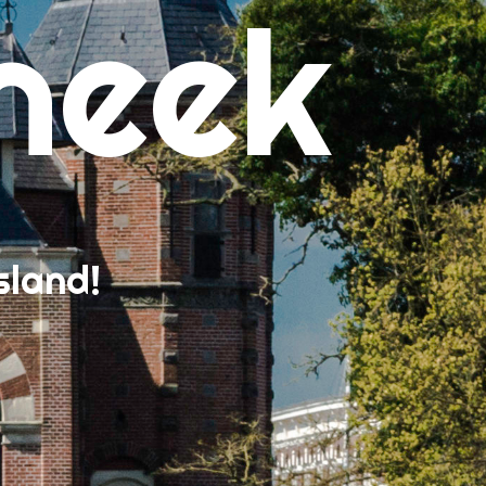
neek
sland!