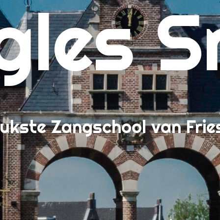
gles S
nenkijken bij Zangles Sneek
tact
s wat de leerlingen van Zangles Sneek vinden
r Zangles Sneek, de Leukste Zangschool van Friesland!
ieven en algemene voorwaarden
al Blogs – Inspiratie, Tips & Tricks
neer kan ik beginnen?
lkom!
ukste Zangschool van Frie