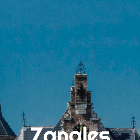
Search
for:
"Maud heeft me naast de techniek ook vooral geleerd om
te ontspannen tijdens het zingen. Want op die manier is
zingen het allerleukst!"
PAGINA’S
Algemene Voorwaarden
Binnenkijken bij Zangles Sneek
Contact
Lees wat de leerlingen van Zangles Sneek vinden
Over Zangles Sneek, de Leukste Zangschool van Friesland!
Zangles
Tarieven en algemene voorwaarden
Vocal Blogs – Inspiratie, Tips & Tricks