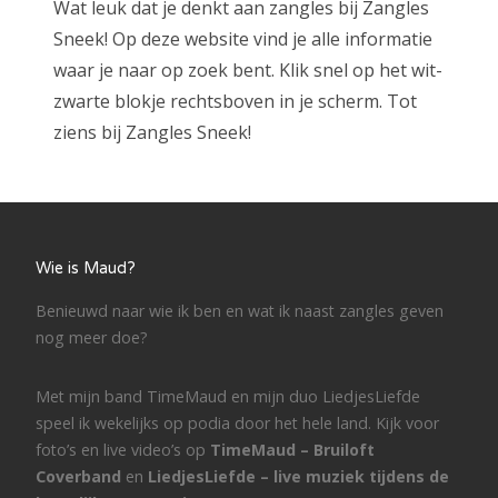
Wat leuk dat je denkt aan zangles bij Zangles
Sneek! Op deze website vind je alle informatie
waar je naar op zoek bent. Klik snel op het wit-
zwarte blokje rechtsboven in je scherm. Tot
ziens bij Zangles Sneek!
Wie is Maud?
Benieuwd naar wie ik ben en wat ik naast zangles geven
nog meer doe?
Met mijn band TimeMaud en mijn duo LiedjesLiefde
speel ik wekelijks op podia door het hele land. Kijk voor
foto’s en live video’s op
TimeMaud – Bruiloft
Coverband
en
LiedjesLiefde – live muziek tijdens de