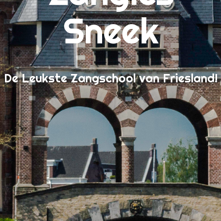
Wanneer kan ik beginnen?
Sneek
Welkom!
De Leukste Zangschool van Friesland!