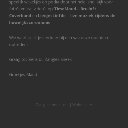
speel ik wekelijks op podia door het hele land. Kijk voor
foto’s en live video’s op
TimeMaud – Bruiloft
Coverband
en
LiedjesLiefde – live muziek tijdens de
huwelijksceremonie
Wie weet zie ik je een keer bij een van onze openbare
optredens.
Graag tot ziens bij Zangles Sneek!
Groetjes Maud
Zanglessneek.com
|
Webmaster