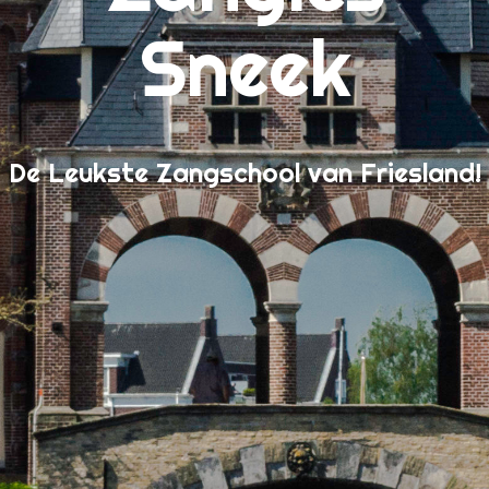
Wanneer kan ik beginnen?
Sneek
Welkom!
De Leukste Zangschool van Friesland!