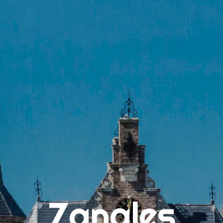
Search
for:
"Maud heeft me naast de techniek ook vooral geleerd om
te ontspannen tijdens het zingen. Want op die manier is
zingen het allerleukst!"
PAGINA’S
Algemene Voorwaarden
Binnenkijken bij Zangles Sneek
Contact
Lees wat de leerlingen van Zangles Sneek vinden
Over Zangles Sneek, de Leukste Zangschool van Friesland!
Zangles
Tarieven en algemene voorwaarden
Vocal Blogs – Inspiratie, Tips & Tricks