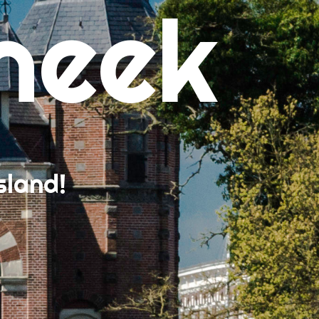
neek
sland!