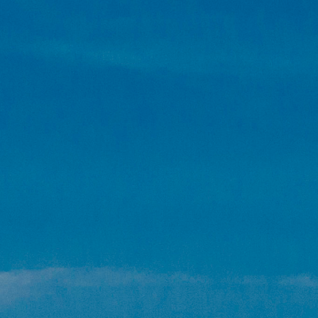
ENU
r Zangles Sneek, de Leukste Zangschool van Friesland!
r Zangles Sneek, de Leukste Zangschool van Friesland!
al Blogs – Inspiratie, Tips & Tricks
al Blogs – Inspiratie, Tips & Tricks
ieven en algemene voorwaarden
ieven en algemene voorwaarden
s wat de leerlingen van Zangles Sneek vinden
s wat de leerlingen van Zangles Sneek vinden
nenkijken bij Zangles Sneek
nenkijken bij Zangles Sneek
neer kan ik beginnen?
neer kan ik beginnen?