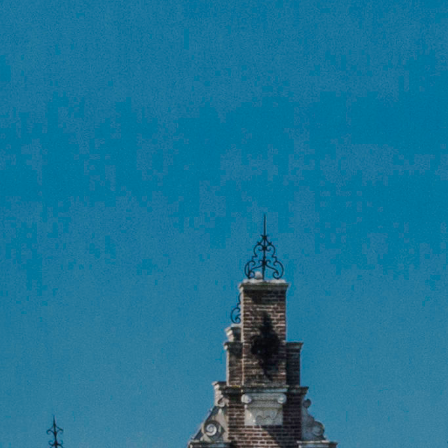
gemene Voorwaarden
gemene Voorwaarden
tact
tact
rch
ud heeft me naast de techniek ook vooral geleerd om te
spannen tijdens het zingen. Want op die manier is zingen h
erleukst!"
AGINA’S
gemene Voorwaarden