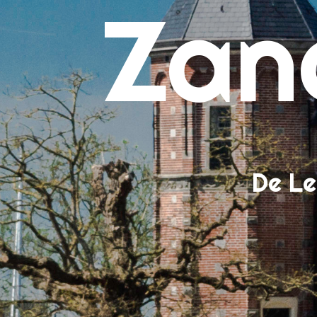
Zan
Bin
Con
Lee
Ove
Tar
Voc
Wan
We
De Le