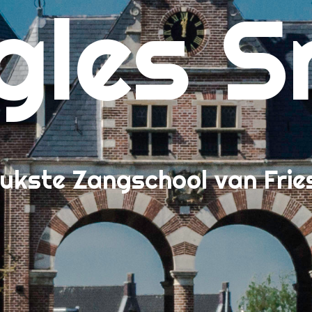
gles S
nenkijken bij Zangles Sneek
tact
s wat de leerlingen van Zangles Sneek vinden
r Zangles Sneek, de Leukste Zangschool van Friesland!
ieven en algemene voorwaarden
al Blogs – Inspiratie, Tips & Tricks
neer kan ik beginnen?
lkom!
ukste Zangschool van Frie