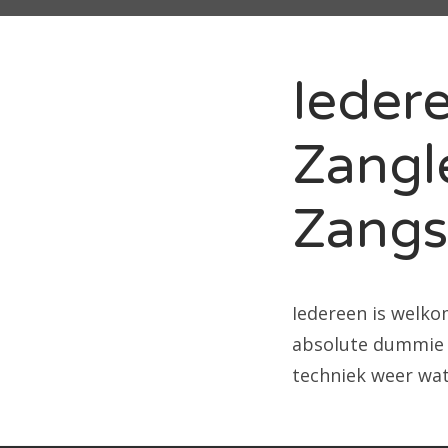
Iedere
Zangl
Zangs
Iedereen is welko
absolute dummie b
techniek weer wat 