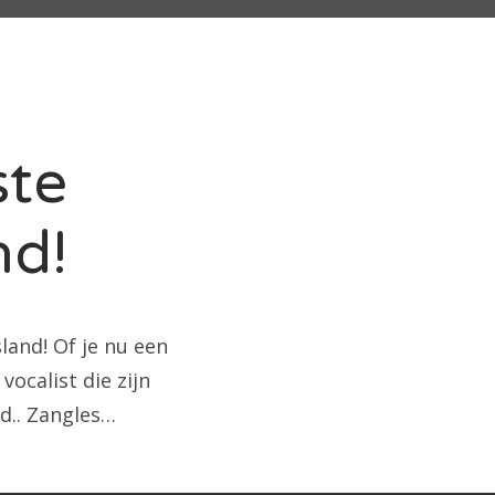
ste
nd!
land! Of je nu een
ocalist die zijn
ud.. Zangles…