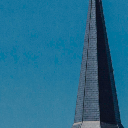
Al
Al
Con
Con
Sea
for:
"Ma
ont
all
P
Al